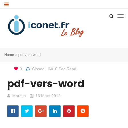
Home
pdf-vers-word
0
Closed
0 Sec Read
pdf-vers-word
Marcus
13 Mars 2012