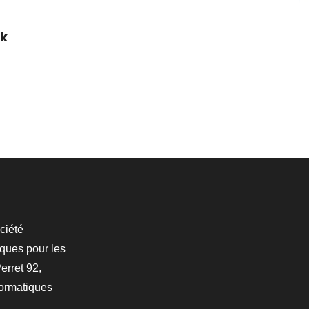
k
ciété
iques pour les
erret 92,
formatiques