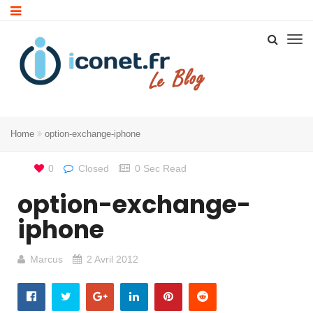
Home
option-exchange-iphone
0
Closed
0 Sec Read
option-exchange-
iphone
Marcus
2 Avril 2012