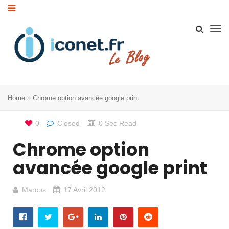
Home
Chrome option avancée google print
0
Closed
0 Sec Read
Chrome option
avancée google print
Marcus
17 Avril 2012