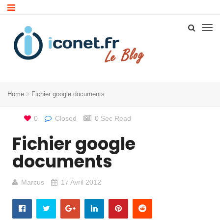
Home
Fichier google documents
0
Closed
0 Sec Read
Fichier google
documents
Marcus
17 Avril 2012