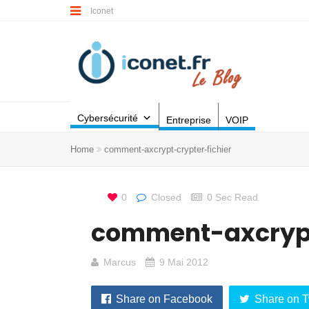
Iconet
Cybersécurité
Entreprise
VOIP
Home
comment-axcrypt-crypter-fichier
0
Closed
0 Sec Read
comment-axcrypt
Marcus
9 Mai 2012
Share on Facebook
Share on T