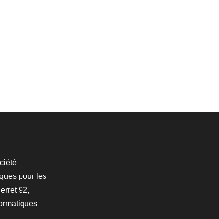
ciété
iques pour les
erret 92,
formatiques