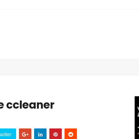
e ccleaner
witter