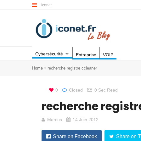
Iconet
Cybersécurité
Entreprise
VOIP
Home
recherche registre ccleaner
0
Closed
0 Sec Read
recherche registr
Marcus
14 Juin 2012
Share on Facebook
Share on T