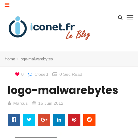
Home
logo-malwarebytes
0
Closed
0 Sec Read
logo-malwarebytes
Marcus
15 Juin 2012