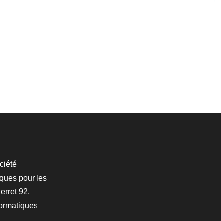
ciété
iques pour les
erret 92,
formatiques