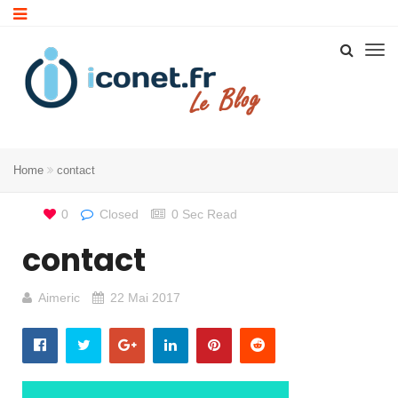
Home
contact
0
Closed
0 Sec Read
contact
Aimeric
22 Mai 2017