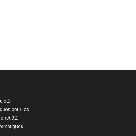
ciété
iques pour les
erret 92,
formatiques