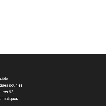
ciété
iques pour les
erret 92,
formatiques