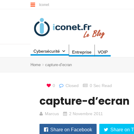
Iconet
Cybersécurité
Entreprise
VOIP
Home
capture-d’ecran
0
Closed
0 Sec Read
capture-d’ecran
Marcus
2 Novembre 2011
Share on Facebook
Share on T